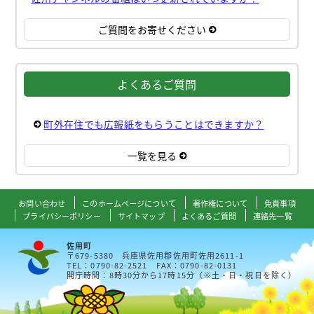
ご質問をお寄せください
よくあるご質問
町外在住でも広報紙をもらうことはできますか？
一覧を見る
お問い合わせ
このホームページについて
著作権について
免責事項
プライバシーポリシー
サイトマップ
よくあるご質問
連絡先一覧
佐用町
〒679-5380 兵庫県佐用郡佐用町佐用2611-1
TEL：0790-82-2521 FAX：0790-82-0131
開庁時間：8時30分から17時15分（※土・日・祝日を除く）