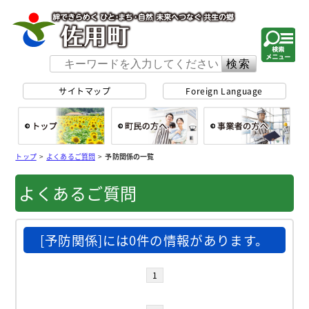
佐用町 公式ホー
サイトマップ
Foreign Language
総合トップ
町民の方へ
事
トップ
>
よくあるご質問
>
予防関係の一覧
よくあるご質問
[予防関係]には0件の情報があります。
1