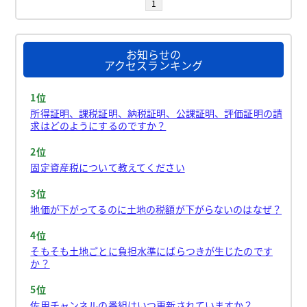
1
お知らせの
アクセスランキング
1位
所得証明、課税証明、納税証明、公課証明、評価証明の請
求はどのようにするのですか？
2位
固定資産税について教えてください
3位
地価が下がってるのに土地の税額が下がらないのはなぜ？
4位
そもそも土地ごとに負担水準にばらつきが生じたのです
か？
5位
佐用チャンネルの番組はいつ更新されていますか？