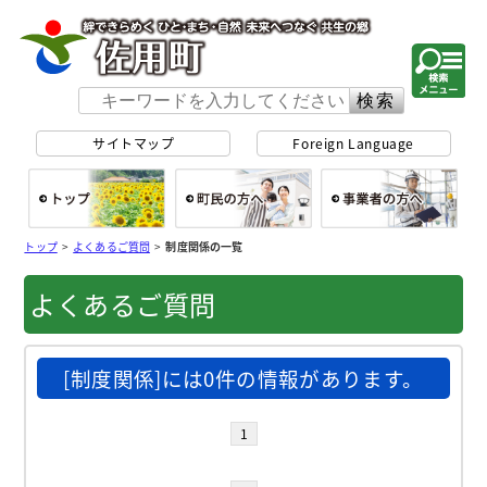
佐用町 公式ホー
サイトマップ
Foreign Language
総合トップ
町民の方へ
事
トップ
>
よくあるご質問
>
制度関係の一覧
よくあるご質問
[制度関係]には0件の情報があります。
1