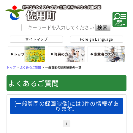
佐用町 公式ホー
サイトマップ
Foreign Language
総合トップ
町民の方へ
事
トップ
>
よくあるご質問
>
一般質問の録画映像の一覧
よくあるご質問
[一般質問の録画映像]には0件の情報があ
ります。
1