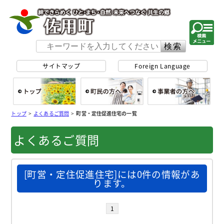
佐用町 公式ホー
サイトマップ
Foreign Language
総合トップ
町民の方へ
事
トップ
>
よくあるご質問
>
町営・定住促進住宅の一覧
よくあるご質問
[町営・定住促進住宅]には0件の情報があ
ります。
1