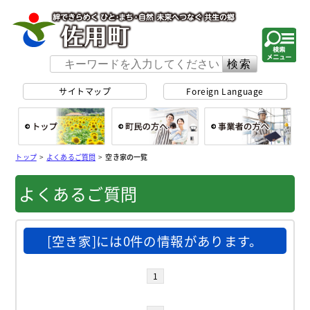
佐用町 公式ホー
サイトマップ
Foreign Language
総合トップ
町民の方へ
事
トップ
>
よくあるご質問
>
空き家の一覧
よくあるご質問
[空き家]には0件の情報があります。
1