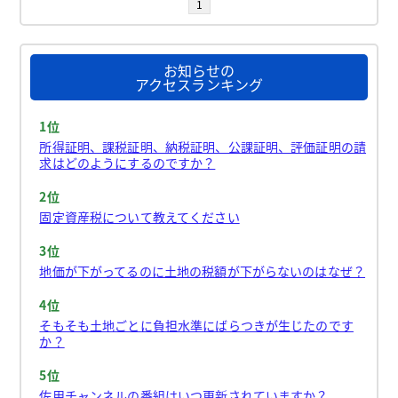
1
お知らせの
アクセスランキング
1位
所得証明、課税証明、納税証明、公課証明、評価証明の請
求はどのようにするのですか？
2位
固定資産税について教えてください
3位
地価が下がってるのに土地の税額が下がらないのはなぜ？
4位
そもそも土地ごとに負担水準にばらつきが生じたのです
か？
5位
佐用チャンネルの番組はいつ更新されていますか？