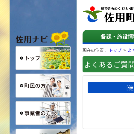
佐用ナビ
各課・施設情
現在の位置：
トップ
>
よ
よくあるご質
総合トップ
[
町民の方へ
事業者の方へ