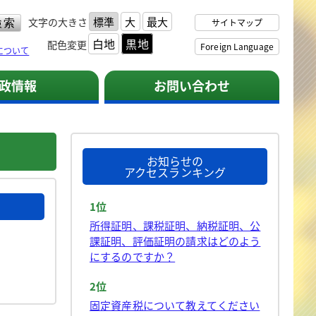
標準
大
最大
文字の大きさ
サイトマップ
白地
黒地
配色変更
Foreign Language
について
政情報
お問い合わせ
お知らせの
アクセスランキング
1位
所得証明、課税証明、納税証明、公
課証明、評価証明の請求はどのよう
にするのですか？
2位
固定資産税について教えてください