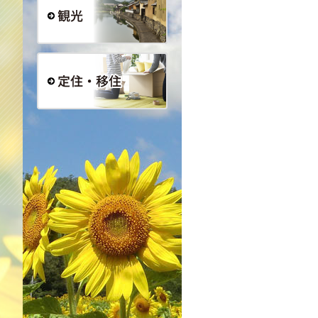
観光
定住・移住