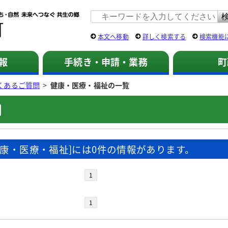
佐用町 公式ホームページ
本文へ移動
詳しく検索する
検索機能
報
手続き・申請・業務
町
くあるご質問
>
健康・医療・福祉の一覧
問
健康・医療・福祉]には0件の情報があります。
1
1