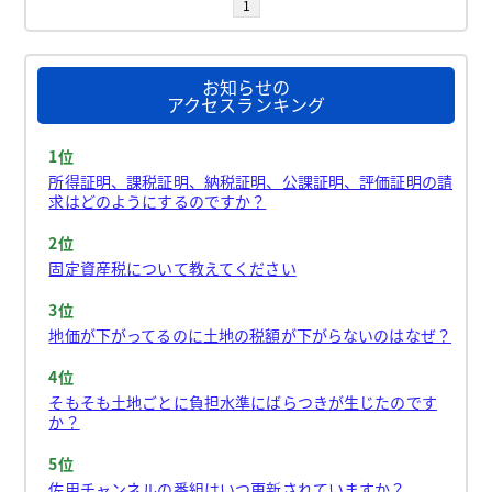
1
お知らせの
アクセスランキング
1位
所得証明、課税証明、納税証明、公課証明、評価証明の請
求はどのようにするのですか？
2位
固定資産税について教えてください
3位
地価が下がってるのに土地の税額が下がらないのはなぜ？
4位
そもそも土地ごとに負担水準にばらつきが生じたのです
か？
5位
佐用チャンネルの番組はいつ更新されていますか？