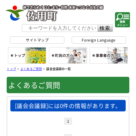
佐用町 公式ホー
サイトマップ
Foreign Language
総合トップ
町民の方へ
事
トップ
>
よくあるご質問
>
議会会議録の一覧
よくあるご質問
[議会会議録]には0件の情報があります。
1