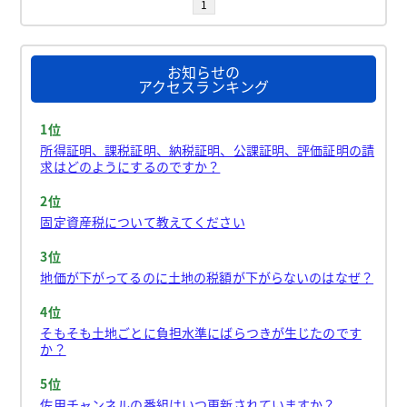
1
お知らせの
アクセスランキング
1位
所得証明、課税証明、納税証明、公課証明、評価証明の請
求はどのようにするのですか？
2位
固定資産税について教えてください
3位
地価が下がってるのに土地の税額が下がらないのはなぜ？
4位
そもそも土地ごとに負担水準にばらつきが生じたのです
か？
5位
佐用チャンネルの番組はいつ更新されていますか？