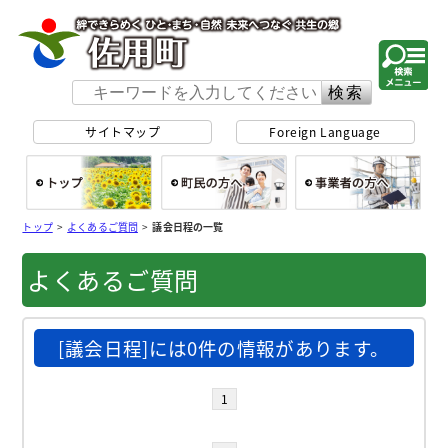
佐用町 公式ホー
サイトマップ
Foreign Language
総合トップ
町民の方へ
事
トップ
>
よくあるご質問
>
議会日程の一覧
よくあるご質問
[議会日程]には0件の情報があります。
1