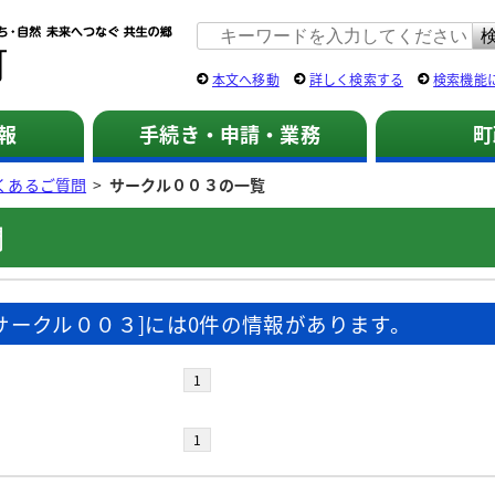
佐用町 公式ホームページ
本文へ移動
詳しく検索する
検索機能
報
手続き・申請・業務
町
くあるご質問
>
サークル００３の一覧
問
[サークル００３]には0件の情報があります。
1
1