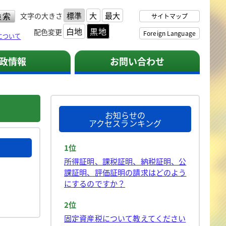
標準
大
最大
文字の大きさ
サイトマップ
白地
黒地
配色変更
Foreign Language
について
政情報
お問い合わせ
お知らせの
アクセスランキング
1位
所得証明、課税証明、納税証明、公
課証明、評価証明の請求はどのよう
にするのですか？
2位
固定資産税について教えてください