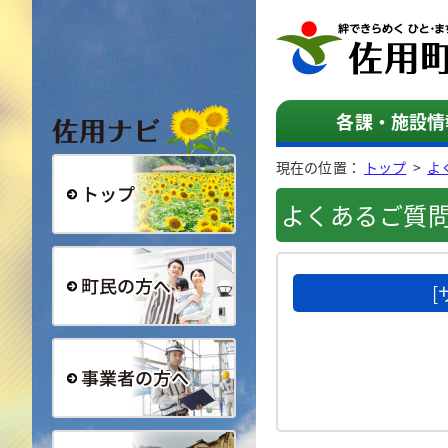
佐用ナビ
各課・施設情
現在の位置：
トップ
>
よ
よくあるご質
総合トップ
町民の方へ
事業者の方へ