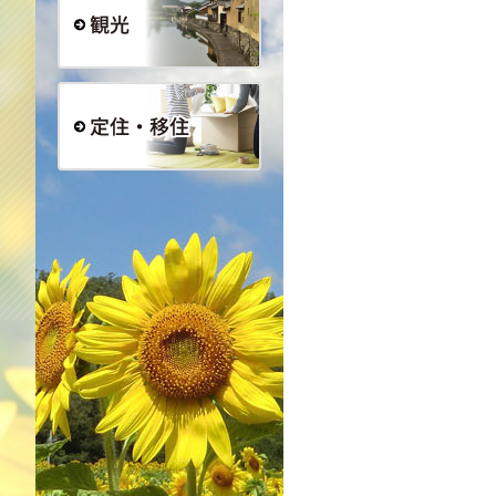
観光
定住・移住