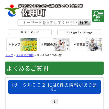
佐用町 公式ホー
サイトマップ
Foreign Language
総合トップ
町民の方へ
事
トップ
>
よくあるご質問
>
サークル００２の一覧
よくあるご質問
[サークル００２]には0件の情報がありま
す。
1