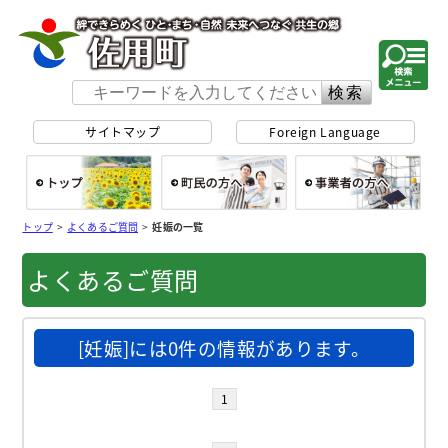
佐用町 公式ホー
サイトマップ
Foreign Language
総合トップ
町民の方へ
事
トップ
>
よくあるご質問
>
妊娠の一覧
よくあるご質問
[妊娠]には0件の情報があります。
1