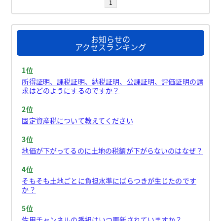
1
お知らせの
アクセスランキング
1位
所得証明、課税証明、納税証明、公課証明、評価証明の請
求はどのようにするのですか？
2位
固定資産税について教えてください
3位
地価が下がってるのに土地の税額が下がらないのはなぜ？
4位
そもそも土地ごとに負担水準にばらつきが生じたのです
か？
5位
佐用チャンネルの番組はいつ更新されていますか？