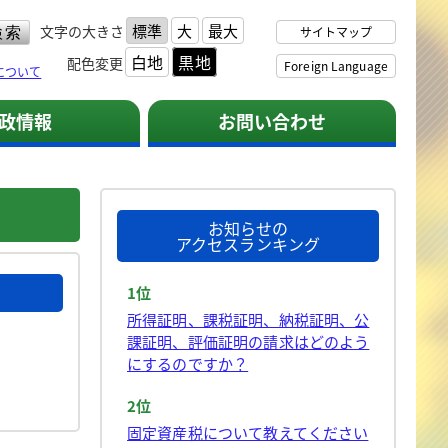
標準
大
最大
文字の大きさ
サイトマップ
白地
黒地
配色変更
Foreign Language
について
政情報
お問い合わせ
お知らせの
アクセスランキング
1位
所得証明、課税証明、納税証明、公
課証明、評価証明の請求はどのよう
にするのですか？
2位
固定資産税について教えてください