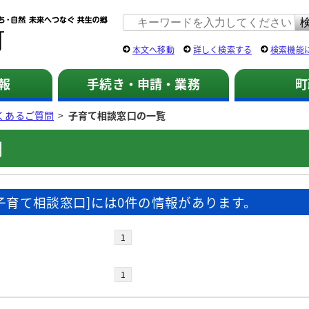
佐用町 公式ホームページ
本文へ移動
詳しく検索する
検索機能
報
手続き・申請・業務
町
くあるご質問
>
子育て相談窓口の一覧
問
[子育て相談窓口]には0件の情報があります。
1
1