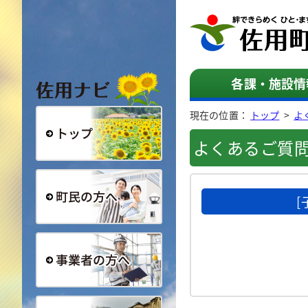
佐用ナビ
各課・施設情
現在の位置：
トップ
>
よ
よくあるご質
総合トップ
町民の方へ
事業者の方へ