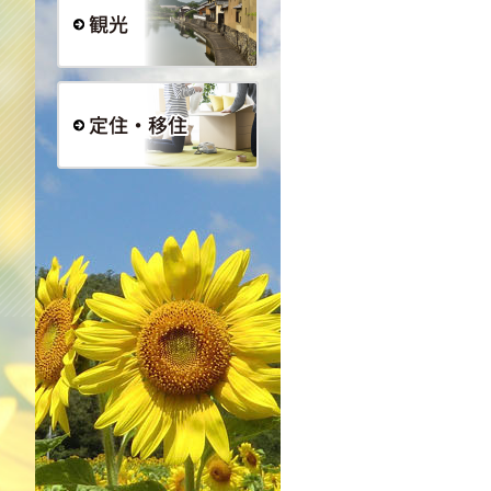
観光
定住・移住