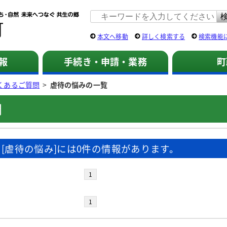
佐用町 公式ホームページ
本文へ移動
詳しく検索する
検索機能
報
手続き・申請・業務
町
くあるご質問
>
虐待の悩みの一覧
問
[虐待の悩み]には0件の情報があります。
1
1