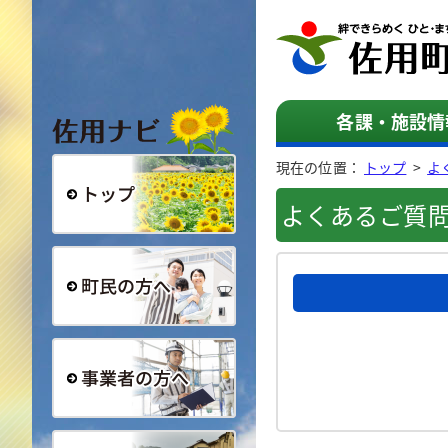
佐用ナビ
各課・施設情
現在の位置：
トップ
>
よ
よくあるご質
総合トップ
町民の方へ
事業者の方へ