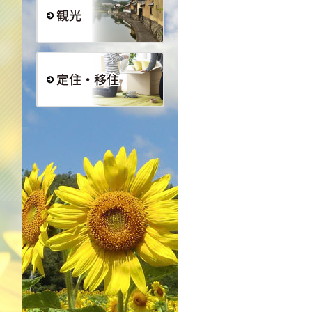
観光
定住・移住