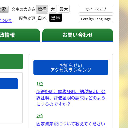
標準
大
最大
文字の大きさ
サイトマップ
白地
黒地
配色変更
Foreign Language
について
政情報
お問い合わせ
お知らせの
アクセスランキング
1位
所得証明、課税証明、納税証明、公
課証明、評価証明の請求はどのよう
にするのですか？
2位
固定資産税について教えてください