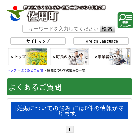
佐用町 公式ホー
サイトマップ
Foreign Language
総合トップ
町民の方へ
事
トップ
>
よくあるご質問
>
妊娠についての悩みの一覧
よくあるご質問
[妊娠についての悩み]には0件の情報があ
ります。
1