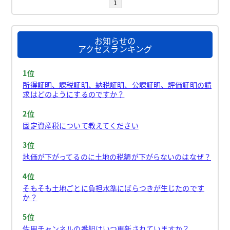
1
お知らせの
アクセスランキング
1位
所得証明、課税証明、納税証明、公課証明、評価証明の請
求はどのようにするのですか？
2位
固定資産税について教えてください
3位
地価が下がってるのに土地の税額が下がらないのはなぜ？
4位
そもそも土地ごとに負担水準にばらつきが生じたのです
か？
5位
佐用チャンネルの番組はいつ更新されていますか？