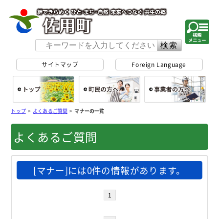
佐用町 公式ホー
サイトマップ
Foreign Language
総合トップ
町民の方へ
事
トップ
>
よくあるご質問
>
マナーの一覧
よくあるご質問
[マナー]には0件の情報があります。
1