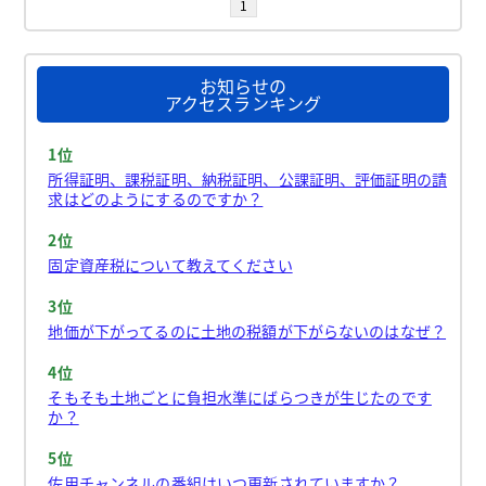
1
お知らせの
アクセスランキング
1位
所得証明、課税証明、納税証明、公課証明、評価証明の請
求はどのようにするのですか？
2位
固定資産税について教えてください
3位
地価が下がってるのに土地の税額が下がらないのはなぜ？
4位
そもそも土地ごとに負担水準にばらつきが生じたのです
か？
5位
佐用チャンネルの番組はいつ更新されていますか？