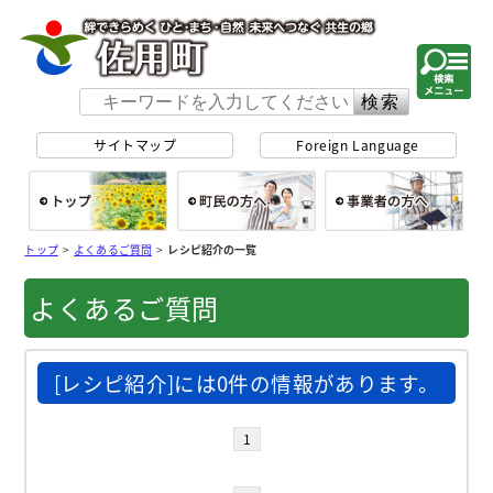
佐用町 公式ホー
サイトマップ
Foreign Language
総合トップ
町民の方へ
事
トップ
>
よくあるご質問
>
レシピ紹介の一覧
よくあるご質問
[レシピ紹介]には0件の情報があります。
1