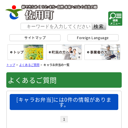
佐用町 公式ホー
サイトマップ
Foreign Language
総合トップ
町民の方へ
事
トップ
>
よくあるご質問
>
キャラお弁当の一覧
よくあるご質問
[キャラお弁当]には0件の情報がありま
す。
1