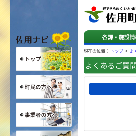
佐用ナビ
各課・施設情
現在の位置：
トップ
>
よ
よくあるご質
総合トップ
町民の方へ
事業者の方へ