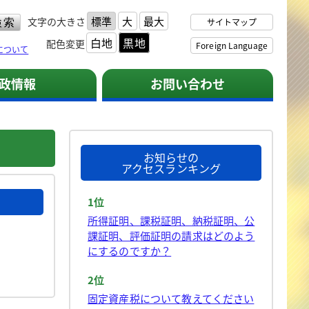
標準
大
最大
文字の大きさ
サイトマップ
白地
黒地
配色変更
Foreign Language
について
政情報
お問い合わせ
お知らせの
アクセスランキング
1位
所得証明、課税証明、納税証明、公
課証明、評価証明の請求はどのよう
にするのですか？
2位
固定資産税について教えてください