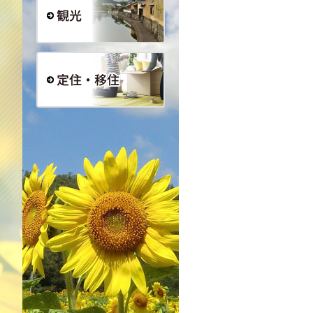
観光
定住・移住