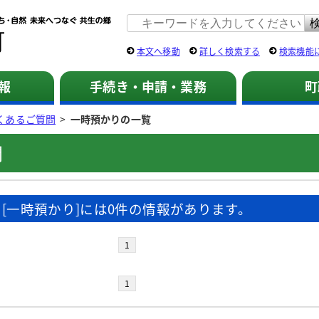
佐用町 公式ホームページ
本文へ移動
詳しく検索する
検索機能
報
手続き・申請・業務
町
くあるご質問
>
一時預かりの一覧
問
[一時預かり]には0件の情報があります。
1
1