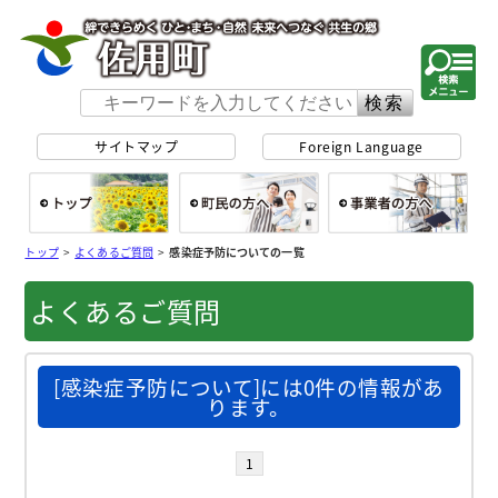
佐用町 公式ホー
サイトマップ
Foreign Language
総合トップ
町民の方へ
事
トップ
>
よくあるご質問
>
感染症予防についての一覧
よくあるご質問
[感染症予防について]には0件の情報があ
ります。
1