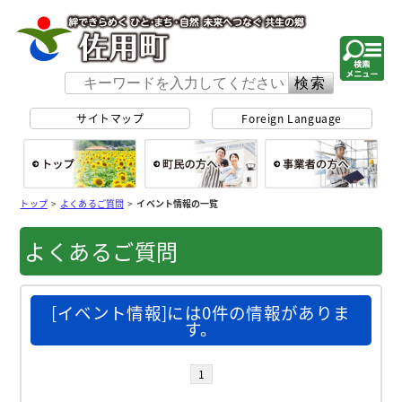
佐用町 公式ホー
サイトマップ
Foreign Language
総合トップ
町民の方へ
事
トップ
>
よくあるご質問
>
イベント情報の一覧
よくあるご質問
[イベント情報]には0件の情報がありま
す。
1