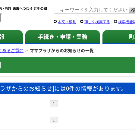
佐用町 公式ホームページ
本文へ移動
詳しく検索する
検索機能
報
手続き・申請・業務
町
くあるご質問
>
ママプラザからのお知らせの一覧
問
プラザからのお知らせ]には0件の情報があります。
1
1