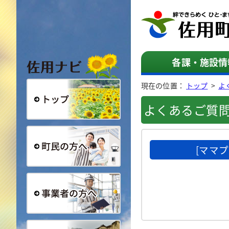
佐用ナビ
各課・施設情
現在の位置：
トップ
>
よ
よくあるご質
総合トップ
[ママ
町民の方へ
事業者の方へ