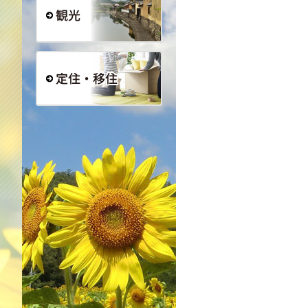
観光
定住・移住