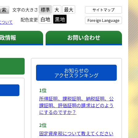
標準
大
最大
文字の大きさ
サイトマップ
白地
黒地
配色変更
Foreign Language
について
政情報
お問い合わせ
お知らせの
アクセスランキング
1位
所得証明、課税証明、納税証明、公
課証明、評価証明の請求はどのよう
にするのですか？
2位
固定資産税について教えてください