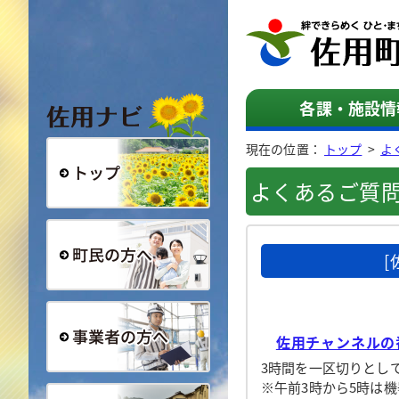
佐用ナビ
各課・施設情
現在の位置：
トップ
>
よ
よくあるご質
総合トップ
町民の方へ
佐用チャンネルの
3時間を一区切りとし
事業者の方へ
※午前3時から5時は