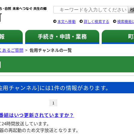
佐用町 公式ホームページ
本文へ移動
詳しく検索する
検索機能
報
手続き・申請・業務
町
くあるご質問
>
佐用チャンネルの一覧
問
[佐用チャンネル]には1件の情報があります。
1
番組はいつ更新されていますか？
て24時間放送しています。
機器の再起動のため文字放送となります。