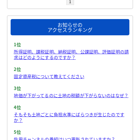
1
お知らせの
アクセスランキング
1位
所得証明、課税証明、納税証明、公課証明、評価証明の請
求はどのようにするのですか？
2位
固定資産税について教えてください
3位
地価が下がってるのに土地の税額が下がらないのはなぜ？
4位
そもそも土地ごとに負担水準にばらつきが生じたのです
か？
5位
佐用チャンネルの番組はいつ更新されていますか？