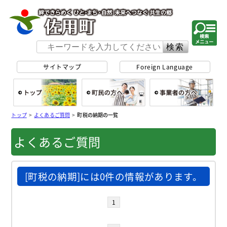
佐用町 公式ホー
サイトマップ
Foreign Language
総合トップ
町民の方へ
事
トップ
>
よくあるご質問
>
町税の納期の一覧
よくあるご質問
[町税の納期]には0件の情報があります。
1