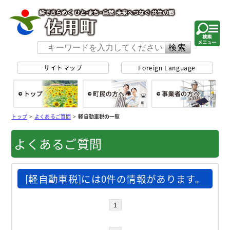
佐用町 公式ホー
サイトマップ
Foreign Language
総合トップ
町民の方へ
事
トップ
>
よくあるご質問
>
軽自動車税の一覧
よくあるご質問
[軽自動車税]には0件の情報があります。
1