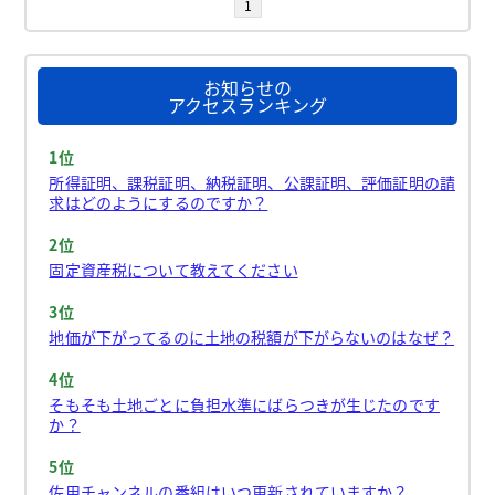
1
お知らせの
アクセスランキング
1位
所得証明、課税証明、納税証明、公課証明、評価証明の請
求はどのようにするのですか？
2位
固定資産税について教えてください
3位
地価が下がってるのに土地の税額が下がらないのはなぜ？
4位
そもそも土地ごとに負担水準にばらつきが生じたのです
か？
5位
佐用チャンネルの番組はいつ更新されていますか？