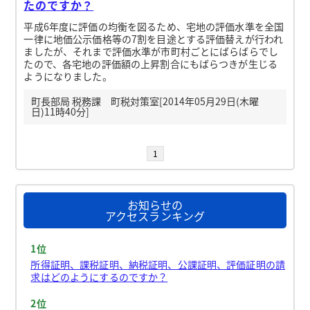
たのですか？
平成6年度に評価の均衡を図るため、宅地の評価水準を全国
一律に地価公示価格等の7割を目途とする評価替えが行われ
ましたが、それまで評価水準が市町村ごとにばらばらでし
たので、各宅地の評価額の上昇割合にもばらつきが生じる
ようになりました。
町長部局 税務課 町税対策室[2014年05月29日(木曜
日)11時40分]
1
お知らせの
アクセスランキング
1位
所得証明、課税証明、納税証明、公課証明、評価証明の請
求はどのようにするのですか？
2位