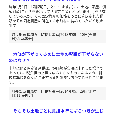
毎年1月1日(「賦課期日」といいます。)に、土地、家屋、償
却資産(これらを総称して「固定資産」といいます。)を所有
している人が、その固定資産の価格をもとに算定された税
額をその固定資産の所在する市町村に納めていただく税金
です。
町長部局 税務課 町税対策室[2013年09月10日(火曜
日)09時30分]
地価が下がってるのに土地の税額が下がらない
のはなぜ？
土地に係る固定資産税は、評価額が急激に上昇した場合で
あっても、税負担の上昇はゆるやかなものになるよう、課
税標準額を徐々に是正する負担調整措置が講じられていま
す。
町長部局 税務課 町税対策室[2014年05月29日(木曜
日)11時40分]
そもそも土地ごとに負担水準にばらつきが生じ