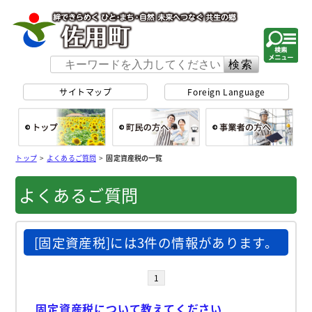
佐用町 公式ホー
サイトマップ
Foreign Language
総合トップ
町民の方へ
事
トップ
>
よくあるご質問
>
固定資産税の一覧
よくあるご質問
[固定資産税]には3件の情報があります。
1
固定資産税について教えてください