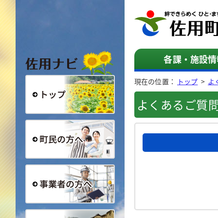
佐用ナビ
各課・施設情
現在の位置：
トップ
>
よ
よくあるご質
総合トップ
町民の方へ
事業者の方へ