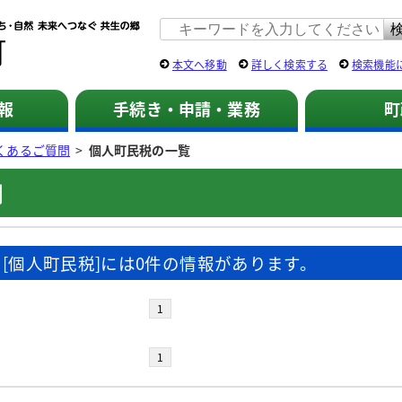
佐用町 公式ホームページ
本文へ移動
詳しく検索する
検索機能
報
手続き・申請・業務
町
くあるご質問
>
個人町民税の一覧
問
[個人町民税]には0件の情報があります。
1
1