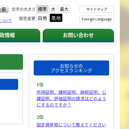
標準
大
最大
文字の大きさ
サイトマップ
白地
黒地
配色変更
Foreign Language
について
政情報
お問い合わせ
お知らせの
アクセスランキング
1位
所得証明、課税証明、納税証明、公
課証明、評価証明の請求はどのよう
にするのですか？
2位
固定資産税について教えてください