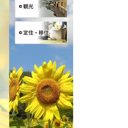
観光
定住・移住