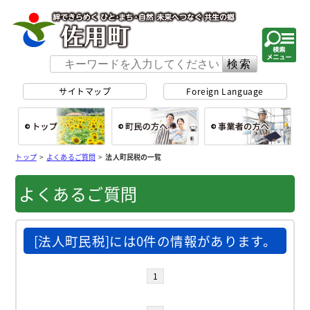
佐用町 公式ホー
サイトマップ
Foreign Language
総合トップ
町民の方へ
事
トップ
>
よくあるご質問
>
法人町民税の一覧
よくあるご質問
[法人町民税]には0件の情報があります。
1