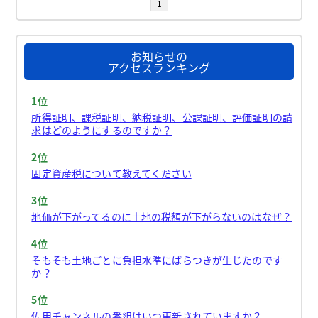
1
お知らせの
アクセスランキング
1位
所得証明、課税証明、納税証明、公課証明、評価証明の請
求はどのようにするのですか？
2位
固定資産税について教えてください
3位
地価が下がってるのに土地の税額が下がらないのはなぜ？
4位
そもそも土地ごとに負担水準にばらつきが生じたのです
か？
5位
佐用チャンネルの番組はいつ更新されていますか？