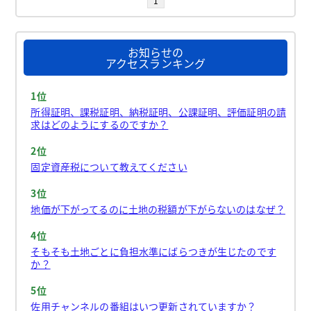
1
お知らせの
アクセスランキング
1位
所得証明、課税証明、納税証明、公課証明、評価証明の請
求はどのようにするのですか？
2位
固定資産税について教えてください
3位
地価が下がってるのに土地の税額が下がらないのはなぜ？
4位
そもそも土地ごとに負担水準にばらつきが生じたのです
か？
5位
佐用チャンネルの番組はいつ更新されていますか？