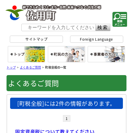
佐用町 公式ホー
サイトマップ
Foreign Language
総合トップ
町民の方へ
事
トップ
>
よくあるご質問
>
町税全般の一覧
よくあるご質問
[町税全般]には2件の情報があります。
1
固定資産税について教えてください