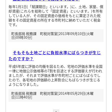
毎年1月1日(「賦課期日」といいます。)に、土地、家屋、償
却資産(これらを総称して「固定資産」といいます。)を所有
している人が、その固定資産の価格をもとに算定された税
額をその固定資産の所在する市町村に納めていただく税金
です。
町長部局 税務課 町税対策室[2013年09月10日(火曜
日)09時30分]
そもそも土地ごとに負担水準にばらつきが生じ
たのですか？
平成6年度に評価の均衡を図るため、宅地の評価水準を全国
一律に地価公示価格等の7割を目途とする評価替えが行われ
ましたが、それまで評価水準が市町村ごとにばらばらでし
たので、各宅地の評価額の上昇割合にもばらつきが生じる
ようになりました。
町長部局 税務課 町税対策室[2014年05月29日(木曜
日)11時40分]