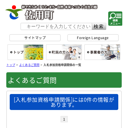
佐用町 公式ホー
サイトマップ
Foreign Language
総合トップ
町民の方へ
事
トップ
>
よくあるご質問
>
入札参加資格申請関係の一覧
よくあるご質問
[入札参加資格申請関係]には0件の情報が
あります。
1