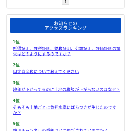
1
お知らせの
アクセスランキング
1位
所得証明、課税証明、納税証明、公課証明、評価証明の請
求はどのようにするのですか？
2位
固定資産税について教えてください
3位
地価が下がってるのに土地の税額が下がらないのはなぜ？
4位
そもそも土地ごとに負担水準にばらつきが生じたのです
か？
5位
佐用チャンネルの番組はいつ更新されていますか？