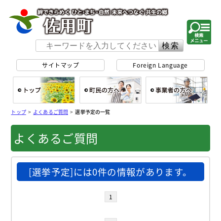
佐用町 公式ホー
サイトマップ
Foreign Language
総合トップ
町民の方へ
事
トップ
>
よくあるご質問
>
選挙予定の一覧
よくあるご質問
[選挙予定]には0件の情報があります。
1