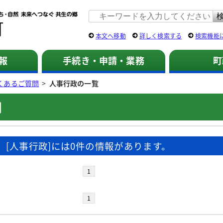
佐用町 公式ホームページ
本文へ移動
詳しく検索する
検索機能
報
手続き・申請・業務
町
くあるご質問
>
人事行政の一覧
問
[人事行政]には0件の情報があります。
1
1