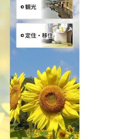
観光
定住・移住