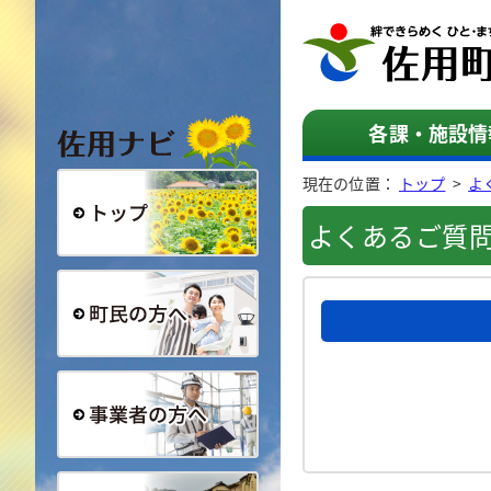
佐用ナビ
各課・施設情
現在の位置：
トップ
>
よ
よくあるご質
総合トップ
町民の方へ
事業者の方へ