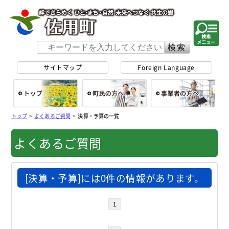
佐用町 公式ホー
サイトマップ
Foreign Language
総合トップ
町民の方へ
事
トップ
>
よくあるご質問
>
決算・予算の一覧
よくあるご質問
[決算・予算]には0件の情報があります。
1