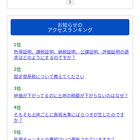
1
お知らせの
アクセスランキング
1位
所得証明、課税証明、納税証明、公課証明、評価証明の請
求はどのようにするのですか？
2位
固定資産税について教えてください
3位
地価が下がってるのに土地の税額が下がらないのはなぜ？
4位
そもそも土地ごとに負担水準にばらつきが生じたのです
か？
5位
佐用チャンネルの番組はいつ更新されていますか？