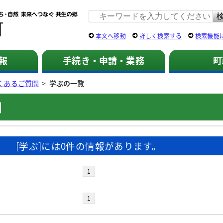
佐用町 公式ホームページ
本文へ移動
詳しく検索する
検索機能
報
手続き・申請・業務
町
くあるご質問
>
学ぶの一覧
問
[学ぶ]には0件の情報があります。
1
1