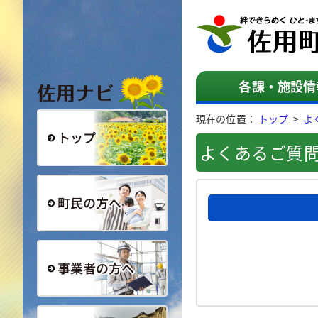
佐用ナビ
各課・施設情
現在の位置：
トップ
>
よ
よくあるご質
総合トップ
町民の方へ
事業者の方へ