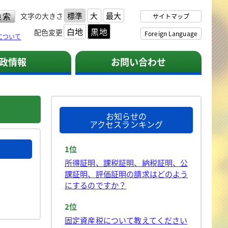
標準
大
最大
文字の大きさ
サイトマップ
白地
黒地
配色変更
Foreign Language
について
政情報
お問い合わせ
お知らせの
アクセスランキング
1位
所得証明、課税証明、納税証明、公
課証明、評価証明の請求はどのよう
にするのですか？
2位
固定資産税について教えてください