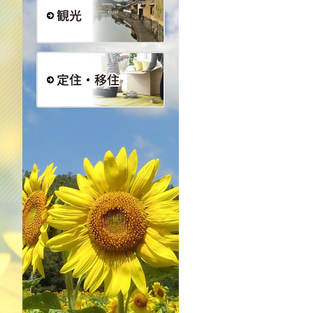
観光
定住・移住