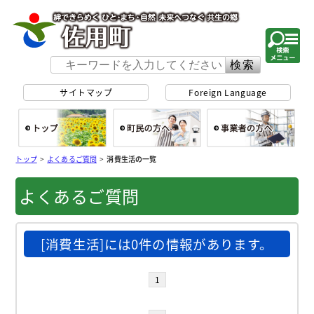
佐用町 公式ホー
サイトマップ
Foreign Language
総合トップ
町民の方へ
事
トップ
>
よくあるご質問
>
消費生活の一覧
よくあるご質問
[消費生活]には0件の情報があります。
1