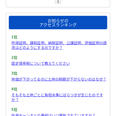
1
お知らせの
アクセスランキング
1位
所得証明、課税証明、納税証明、公課証明、評価証明の請
求はどのようにするのですか？
2位
固定資産税について教えてください
3位
地価が下がってるのに土地の税額が下がらないのはなぜ？
4位
そもそも土地ごとに負担水準にばらつきが生じたのです
か？
5位
佐用チャンネルの番組はいつ更新されていますか？