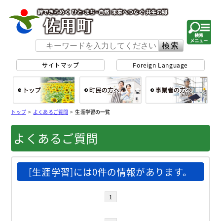
佐用町 公式ホー
サイトマップ
Foreign Language
総合トップ
町民の方へ
事
トップ
>
よくあるご質問
>
生涯学習の一覧
よくあるご質問
[生涯学習]には0件の情報があります。
1