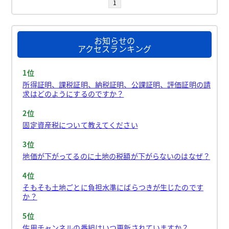
1
お知らせの
アクセスランキング
1位
所得証明、課税証明、納税証明、公課証明、評価証明の請
求はどのようにするのですか？
2位
固定資産税について教えてください
3位
地価が下がってるのに土地の税額が下がらないのはなぜ？
4位
そもそも土地ごとに負担水準にばらつきが生じたのです
か？
5位
佐用チャンネルの番組はいつ更新されていますか？