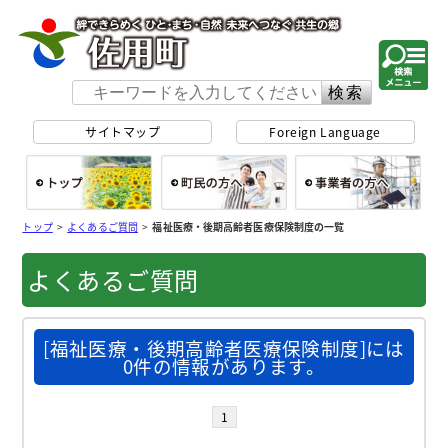
佐用町 公式ホー
サイトマップ
Foreign Language
総合トップ
町民の方へ
事
トップ
>
よくあるご質問
>
福祉医療・後期高齢者医療保険制度の一覧
よくあるご質問
[福祉医療・後期高齢者医療保険制度]には
0件の情報があります。
1