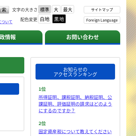
標準
大
最大
文字の大きさ
サイトマップ
白地
黒地
配色変更
Foreign Language
について
政情報
お問い合わせ
お知らせの
アクセスランキング
1位
所得証明、課税証明、納税証明、公
課証明、評価証明の請求はどのよう
にするのですか？
2位
固定資産税について教えてください