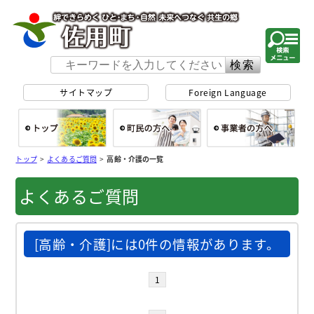
佐用町 公式ホー
サイトマップ
Foreign Language
総合トップ
町民の方へ
事
トップ
>
よくあるご質問
>
高齢・介護の一覧
よくあるご質問
[高齢・介護]には0件の情報があります。
1