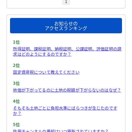
1
お知らせの
アクセスランキング
1位
所得証明、課税証明、納税証明、公課証明、評価証明の請
求はどのようにするのですか？
2位
固定資産税について教えてください
3位
地価が下がってるのに土地の税額が下がらないのはなぜ？
4位
そもそも土地ごとに負担水準にばらつきが生じたのです
か？
5位
佐用チャンネルの番組はいつ更新されていますか？