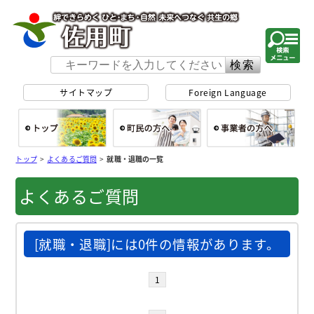
佐用町 公式ホー
サイトマップ
Foreign Language
総合トップ
町民の方へ
事
トップ
>
よくあるご質問
>
就職・退職の一覧
よくあるご質問
[就職・退職]には0件の情報があります。
1