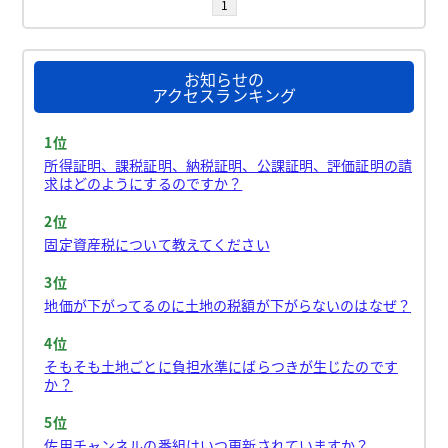
1
お知らせの
アクセスランキング
1位
所得証明、課税証明、納税証明、公課証明、評価証明の請
求はどのようにするのですか？
2位
固定資産税について教えてください
3位
地価が下がってるのに土地の税額が下がらないのはなぜ？
4位
そもそも土地ごとに負担水準にばらつきが生じたのです
か？
5位
佐用チャンネルの番組はいつ更新されていますか？