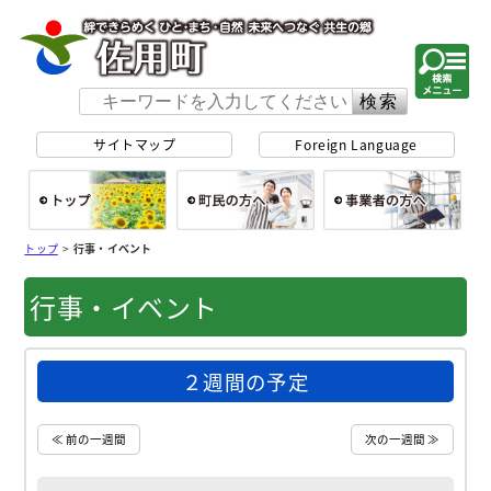
佐用町 公式ホー
サイトマップ
Foreign Language
総合トップ
町民の方へ
事
トップ
>
行事・イベント
行事・イベント
２週間の予定
≪ 前の一週間
次の一週間 ≫