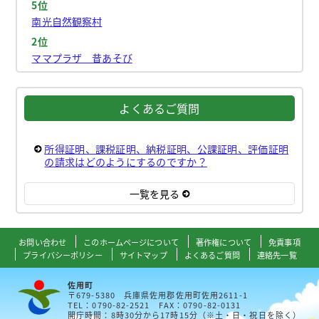
5位
南光自然観察村
2位
ママプラザ 昔あそび
よくあるご質問
所得証明、課税証明、納税証明、公課証明、評価証明
の請求はどのようにするのですか？
一覧を見る
お問い合わせ
このホームページについて
著作権について
免責事項
プライバシーポリシー
サイトマップ
よくあるご質問
連絡先一覧
佐用町
〒679-5380 兵庫県佐用郡佐用町佐用2611-1
TEL：0790-82-2521 FAX：0790-82-0131
開庁時間：8時30分から17時15分（※土・日・祝日を除く）