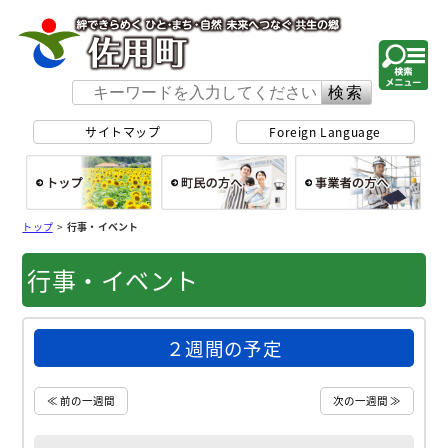
佐用町 公式ホー
サイトマップ
Foreign Language
総合トップ
町民の方へ
事
トップ
>
行事・イベント
行事・イベント
２週間の予定
≪ 前の一週間
次の一週間 ≫