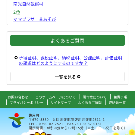
南光自然観察村
2位
ママプラザ 昔あそび
よくあるご質問
所得証明、課税証明、納税証明、公課証明、評価証明
の請求はどのようにするのですか？
一覧を見る
お問い合わせ
このホームページについて
著作権について
免責事項
プライバシーポリシー
サイトマップ
よくあるご質問
連絡先一覧
佐用町
〒679-5380 兵庫県佐用郡佐用町佐用2611-1
TEL：0790-82-2521 FAX：0790-82-0131
開庁時間：8時30分から17時15分（※土・日・祝日を除く）