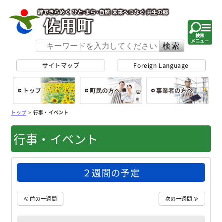
佐用町 公式ホー
サイトマップ
Foreign Language
総合トップ
町民の方へ
事
トップ
>
行事・イベント
行事・イベント
２週間の予定
≪ 前の一週間
次の一週間 ≫