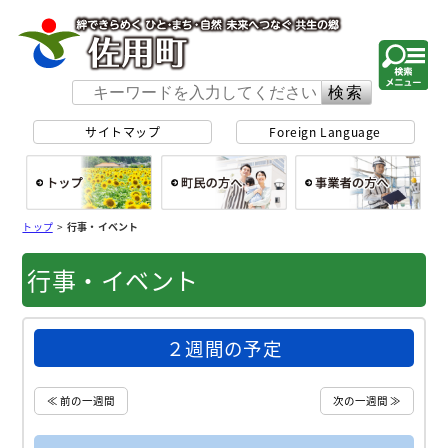
佐用町 公式ホー
サイトマップ
Foreign Language
総合トップ
町民の方へ
事
トップ
>
行事・イベント
行事・イベント
２週間の予定
≪ 前の一週間
次の一週間 ≫