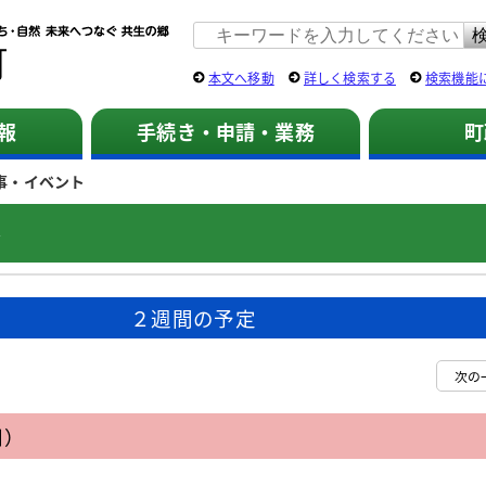
佐用町 公式ホームページ
本文へ移動
詳しく検索する
検索機能
報
手続き・申請・業務
町
事・イベント
ト
２週間の予定
次の
日）