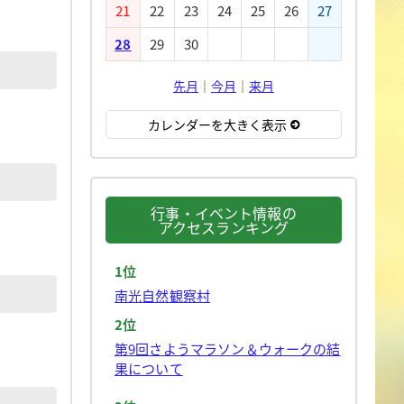
21
22
23
24
25
26
27
28
29
30
先月
｜
今月
｜
来月
カレンダーを大きく表示
行事・イベント情報の
アクセスランキング
1位
南光自然観察村
2位
第9回さようマラソン＆ウォークの結
果について