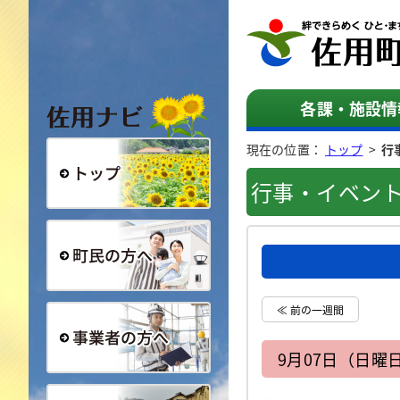
佐用ナビ
各課・施設情
現在の位置：
トップ
>
行
行事・イベン
総合トップ
町民の方へ
≪ 前の一週間
9月07日（日曜
事業者の方へ