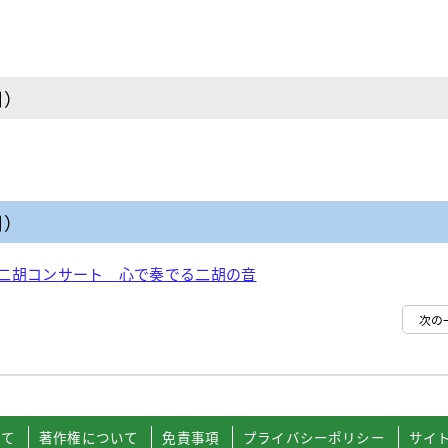
日）
日）
二胡コンサート 心で奏でる二胡の音
次の
いて
著作権について
免責事項
プライバシーポリシー
サイ