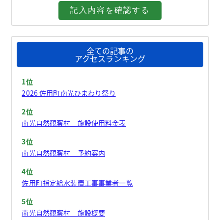
全ての記事の
アクセスランキング
1位
2026 佐用町南光ひまわり祭り
2位
南光自然観察村 施設使用料金表
3位
南光自然観察村 予約案内
4位
佐用町指定給水装置工事事業者一覧
5位
南光自然観察村 施設概要