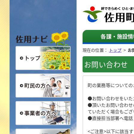
佐用ナビ
各課・施設情
現在の位置：
トップ
>
お
お問い合わせ
総合トップ
町の業務等についての
●お問い合わせをいた
町民の方へ
●頂いたお問い合わせ
ていただく場合もござ
●直接担当部署へ電話
事業者の方へ
<ご注意>以下に該当