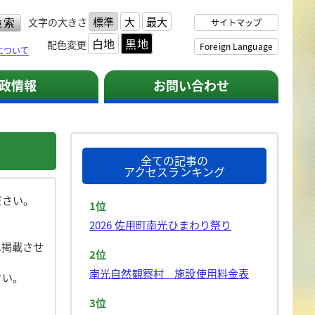
標準
大
最大
文字の大きさ
サイトマップ
白地
黒地
配色変更
Foreign Language
について
政情報
お問い合わせ
全ての記事の
アクセスランキング
ださい。
1位
2026 佐用町南光ひまわり祭り
へ掲載させ
2位
南光自然観察村 施設使用料金表
さい。
3位