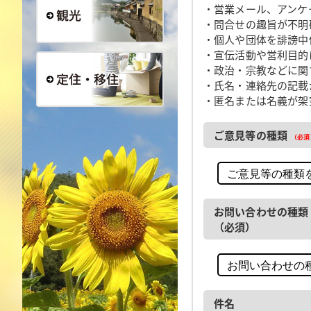
・営業メール、アンケ
・問合せの趣旨が不明
・個人や団体を誹謗中
観光
・宣伝活動や営利目的
・政治・宗教などに関
・氏名・連絡先の記載
・匿名または名義が架
定住・移住
ご意見等の種類
（必須
お問い合わせの種類
（必須）
件名