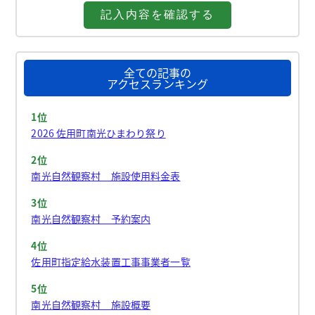
全ての記事の
アクセスランキング
1位
2026 佐用町南光ひまわり祭り
2位
南光自然観察村 施設使用料金表
3位
南光自然観察村 予約案内
4位
佐用町指定給水装置工事事業者一覧
5位
南光自然観察村 施設概要