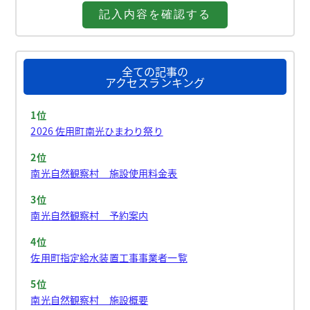
全ての記事の
アクセスランキング
1位
2026 佐用町南光ひまわり祭り
2位
南光自然観察村 施設使用料金表
3位
南光自然観察村 予約案内
4位
佐用町指定給水装置工事事業者一覧
5位
南光自然観察村 施設概要