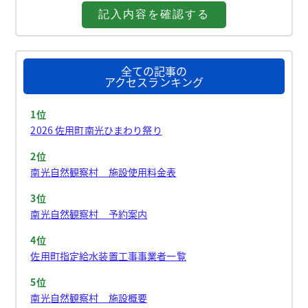
全ての記事の
アクセスランキング
1位
2026 佐用町南光ひまわり祭り
2位
南光自然観察村 施設使用料金表
3位
南光自然観察村 予約案内
4位
佐用町指定給水装置工事事業者一覧
5位
南光自然観察村 施設概要