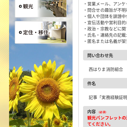
・営業メール、アンケ
・問合せの趣旨が不明
・個人や団体を誹謗中
観光
・宣伝活動や営利目的
・政治・宗教などに関
・氏名・連絡先の記載
・匿名または名義が架
定住・移住
問い合わせ先
西はりま消防組合
件名
記事「実務経験証
内容
（必須）
観光パンフレットの
てください。