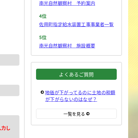
南光自然観察村 予約案内
4位
佐用町指定給水装置工事事業者一覧
5位
南光自然観察村 施設概要
よくあるご質問
地価が下がってるのに土地の税額
が下がらないのはなぜ？
一覧を見る
入力し