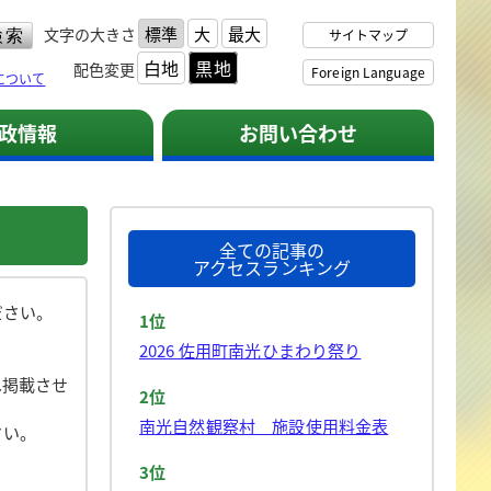
標準
大
最大
文字の大きさ
サイトマップ
白地
黒地
配色変更
Foreign Language
について
政情報
お問い合わせ
全ての記事の
アクセスランキング
ださい。
1位
2026 佐用町南光ひまわり祭り
へ掲載させ
2位
南光自然観察村 施設使用料金表
さい。
3位