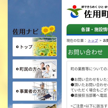
佐用ナビ
各課・施設情
現在の位置：
トップ
>
お
お問い合わせ
総合トップ
町の業務等についての
●お問い合わせをいた
町民の方へ
●頂いたお問い合わせ
ていただく場合もござ
●直接担当部署へ電話
事業者の方へ
<ご注意>以下に該当